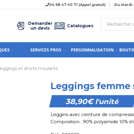
04 68 47 40 71
(Appel gratuit)
Du mardi 
Demander
Catalogues
un devis
QUES
SERVICES PROS
PERSONNALISATION
BOUTI
 leggings et shorts moulants
Leggings femme 
38,90
€
l'unité
Leggins avec ceinture de compressio
Composition : 90% polyamide 10% él