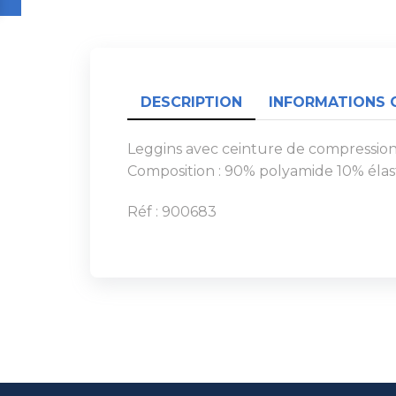
DESCRIPTION
INFORMATIONS 
Leggins avec ceinture de compression
Composition : 90% polyamide 10% éla
Réf : 900683