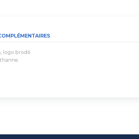
COMPLÉMENTAIRES
, logo brodé.
sthanne.