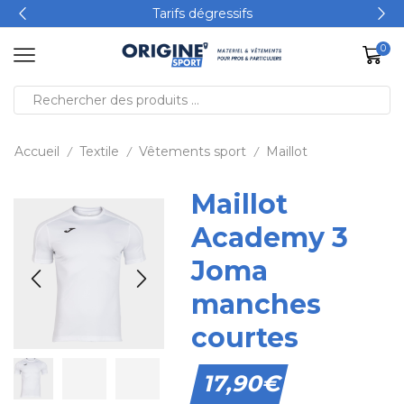
Tarifs dégressifs
0
Accueil
Textile
Vêtements sport
Maillot
/
/
/
Maillot
Academy 3
Joma
manches
courtes
17,90
€