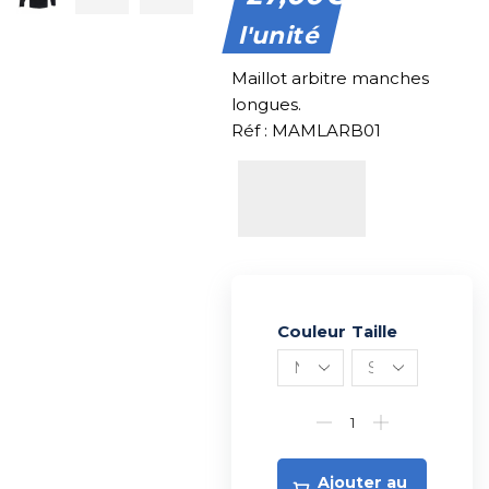
l'unité
Maillot arbitre manches
longues.
Réf : MAMLARB01
Couleur
Alternative:
Taille
Ajouter au