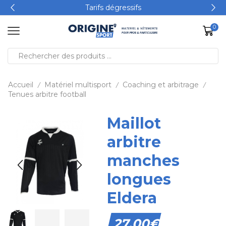
Tarifs dégressifs
0
Accueil
Matériel multisport
Coaching et arbitrage
/
/
/
Tenues arbitre football
Maillot
arbitre
manches
longues
Eldera
27,00
€