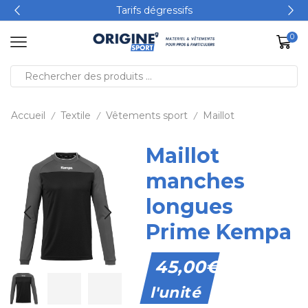
Tarifs dégressifs
0
Accueil
Textile
Vêtements sport
Maillot
/
/
/
Maillot
manches
longues
Prime Kempa
45,00
€
l'unité