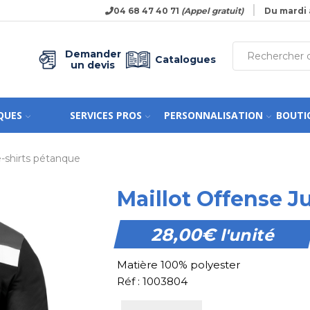
04 68 47 40 71
(Appel gratuit)
Du mardi 
Demander
Catalogues
un devis
QUES
SERVICES PROS
PERSONNALISATION
BOUTI
-shirts pétanque
Maillot Offense J
28,00
€
l'unité
Matière 100% polyester
Réf : 1003804