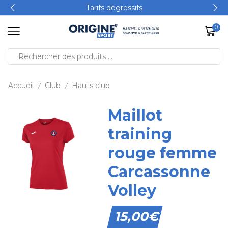
Tarifs dégressifs
0
Accueil
Club
Hauts club
/
/
Maillot
training
rouge femme
Carcassonne
Volley
15,00
€