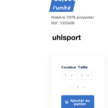
l'unité
Matière 100% polyester
Réf : 1005618
Couleur
Alternative:
Taille
Ajouter au
panier