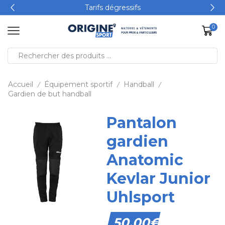
Tarifs dégressifs
0
Accueil
Équipement sportif
Handball
/
/
/
Gardien de but handball
Pantalon
gardien
Anatomic
Kevlar Junior
Uhlsport
50,00
€