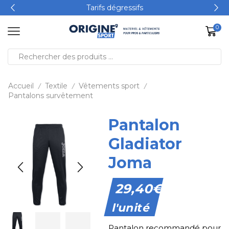
Tarifs dégressifs
0
Accueil
Textile
Vêtements sport
/
/
/
Pantalons survêtement
Pantalon
Gladiator
Joma
29,40
€
l'unité
Pantalon recommandé pour