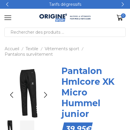
Tarifs dégressifs
0
Accueil
Textile
Vêtements sport
/
/
/
Pantalons survêtement
Pantalon
Hmlcore XK
Micro
Hummel
junior
39,95
€