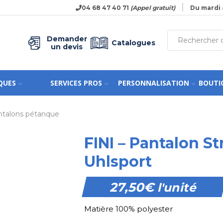
04 68 47 40 71
(Appel gratuit)
Du mardi 
Demander
Catalogues
un devis
QUES
SERVICES PROS
PERSONNALISATION
BOUTI
ntalons pétanque
FINI – Pantalon S
Uhlsport
27,50
€
l'unité
Matière 100% polyester