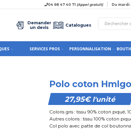
04 68 47 40 71
(Appel gratuit)
Du mardi 
Demander
Catalogues
un devis
QUES
SERVICES PROS
PERSONNALISATION
BOUTI
Polo coton Hmlg
27,95
€
l'unité
Coloris gris : tissu 90% coton piqué, 1
Autres coloris : tissu 100% coton piqu
Col polo avec patte de col boutonn