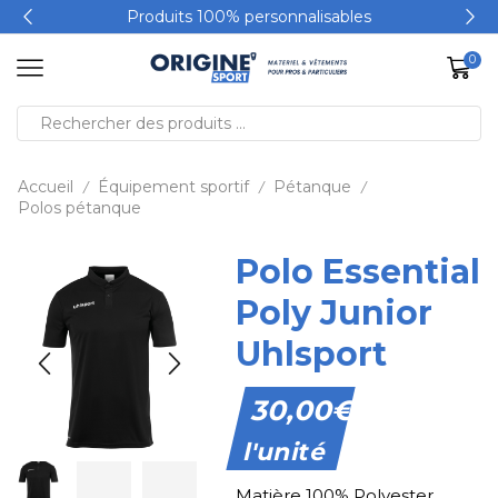
Produits 100% personnalisables
0
Accueil
Équipement sportif
Pétanque
/
/
/
Polos pétanque
Polo Essential
Poly Junior
Uhlsport
30,00
€
l'unité
Matière 100% Polyester