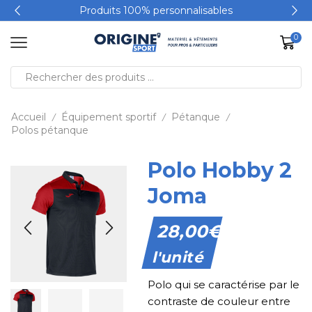
Produits 100% personnalisables
0
Accueil
Équipement sportif
Pétanque
/
/
/
Polos pétanque
Polo Hobby 2
Joma
28,00
€
l'unité
Polo qui se caractérise par le
contraste de couleur entre