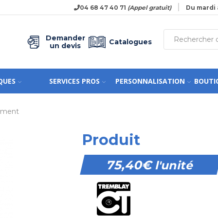
04 68 47 40 71
(Appel gratuit)
Du mardi 
Demander
Catalogues
un devis
QUES
SERVICES PROS
PERSONNALISATION
BOUTI
nement
Produit
75,40
€
l'unité