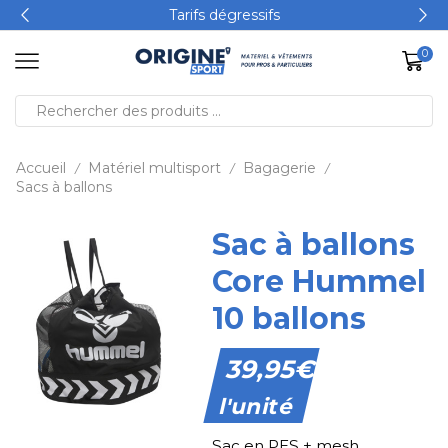
Tarifs dégressifs
0
Accueil
Matériel multisport
Bagagerie
/
/
/
Sacs à ballons
Sac à ballons
Core Hummel
10 ballons
39,95
€
l'unité
Sac en PES + mesh.