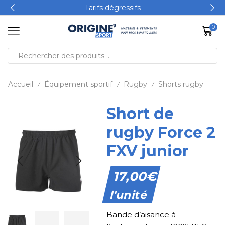
Tarifs dégressifs
0
Accueil
Équipement sportif
Rugby
Shorts rugby
/
/
/
Short de
rugby Force 2
FXV junior
17,00
€
l'unité
Bande d’aisance à