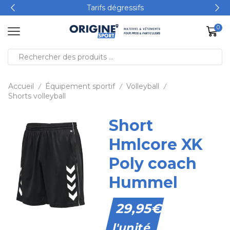
Tarifs dégressifs
0
Accueil
Équipement sportif
Volleyball
/
/
/
Shorts volleyball
Short
Hmlcore XK
Poly coach
Hummel
29,95
€
l'unité