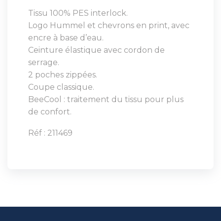
Tissu 100% PES interlock.
Logo Hummel et chevrons en print, avec
encre à base d’eau.
Ceinture élastique avec cordon de
serrage.
2 poches zippées.
Coupe classique.
BeeCool : traitement du tissu pour plus
de confort.
Réf : 211469