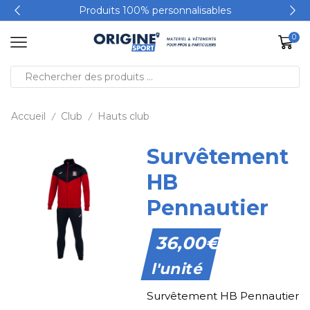
Produits 100% personnalisables
0
Accueil
Club
Hauts club
/
/
Survêtement
HB
Pennautier
36,00
€
l'unité
Survêtement HB Pennautier