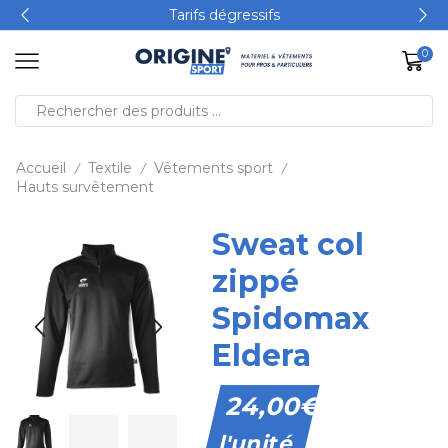
Tarifs dégressifs
0
Accueil
Textile
Vêtements sport
/
/
/
Hauts survêtement
Sweat col
zippé
Spidomax
Eldera
24,00
€
l'unité