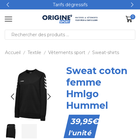
Tarifs dégressifs
0
Accueil
Textile
Vêtements sport
Sweat-shirts
/
/
/
Sweat coton
femme
Hmlgo
Hummel
39,95
€
l'unité