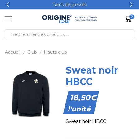
Tarifs dégressifs
0
Accueil
Club
Hauts club
/
/
Sweat noir
HBCC
18,50
€
l'unité
Sweat noir HBCC