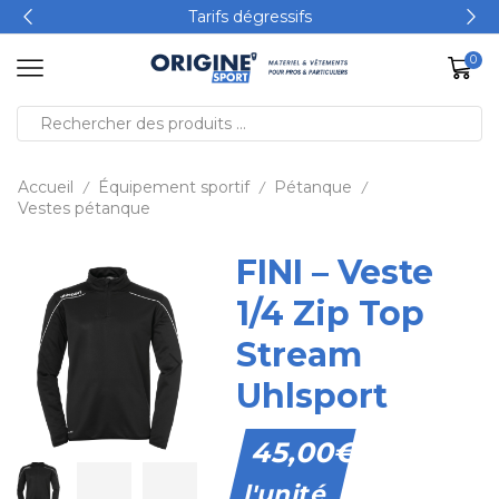
Tarifs dégressifs
0
Accueil
Équipement sportif
Pétanque
/
/
/
Vestes pétanque
FINI – Veste
1/4 Zip Top
Stream
Uhlsport
45,00
€
l'unité