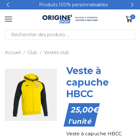
Produits 100% personnalisables
0
Accueil
Club
Vestes club
/
/
Veste à
capuche
HBCC
25,00
€
l'unité
Veste à capuche HBCC