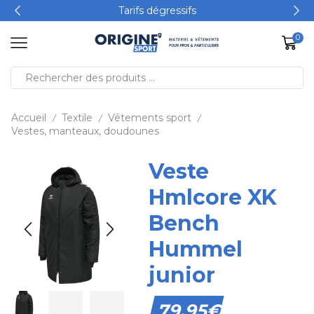
Tarifs dégressifs
0
Accueil
Textile
Vêtements sport
/
/
/
Vestes, manteaux, doudounes
Veste
Hmlcore XK
Bench
Hummel
junior
79,95
€