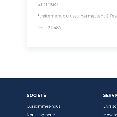
Sans fluor.
*traitement du tissu permettant à l’eau
Réf : 211487
SOCIÉTÉ
SERVI
Qui sommes-nous
Livraiso
Nous contacter
Moyens