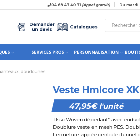
04 68 47 40 71
(Appel gratuit)
Du mardi 
Demander
Catalogues
un devis
QUES
SERVICES PROS
PERSONNALISATION
BOUTI
manteaux, doudounes
Veste Hmlcore XK
47,95
€
l'unité
TIssu Woven déperlant* avec enduct
Doublure veste en mesh PES. Doubl
Fermeture zippée centrale (tunnel de