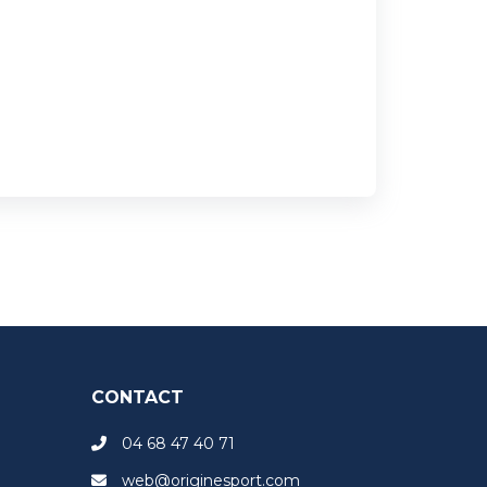
CONTACT
04 68 47 40 71
web@originesport.com