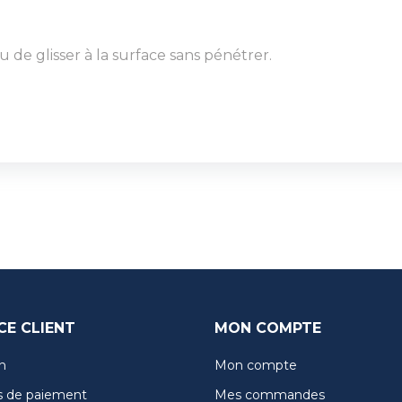
 de glisser à la surface sans pénétrer.
CE CLIENT
MON COMPTE
n
Mon compte
 de paiement
Mes commandes