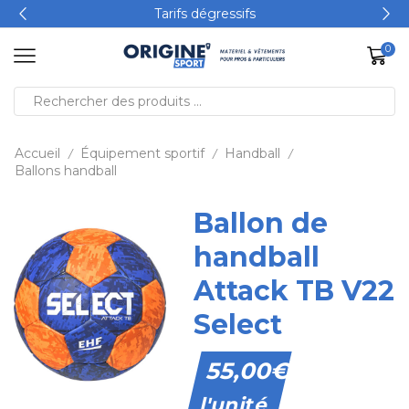
Tarifs dégressifs
0
Accueil
Équipement sportif
Handball
/
/
/
Ballons handball
Ballon de
handball
Attack TB V22
Select
55,00
€
l'unité