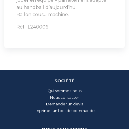
jouer en équipe – parfaitement adapté
au handball d’aujourd’hui.
Ballon cousu machine.
Réf : L240006
SOCIÉTÉ
Qui sommes-nous
Nous contacter
Demander un devis
Imprimer un bon de commande