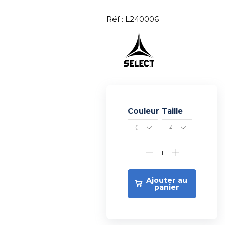
Réf : L240006
Couleur
Alternative:
Taille
Ajouter au
panier