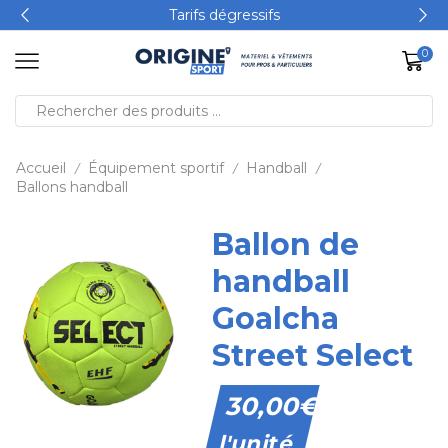
Tarifs dégressifs
0
Accueil
Équipement sportif
Handball
/
/
/
Ballons handball
Ballon de
handball
Goalcha
Street Select
30,00
€
l'unité