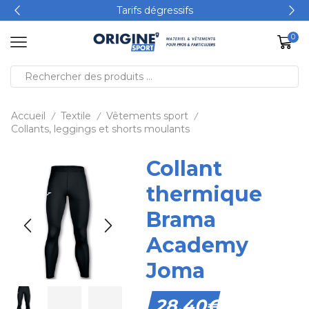
Tarifs dégressifs
0
Accueil
Textile
Vêtements sport
/
/
/
Collants, leggings et shorts moulants
Collant
thermique
Brama
Academy
Joma
28,40
€