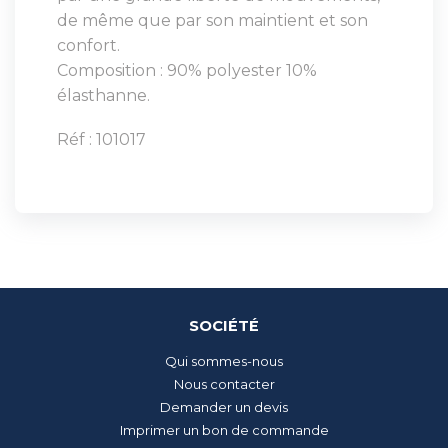
de même que par son maintient et son
confort.
Composition : 90% polyester 10%
élasthanne.
Réf : 101017
SOCIÉTÉ
Qui sommes-nous
Nous contacter
Demander un devis
Imprimer un bon de commande