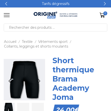
Tarifs dégressifs
0
Accueil
Textile
Vêtements sport
/
/
/
Collants, leggings et shorts moulants
Short
thermique
Brama
Academy
Joma
24,00
€