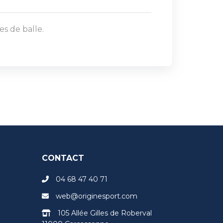
s de balle.
CONTACT
04 68 47 40 71
web@originesport.com
105 Allée Gilles de Roberval