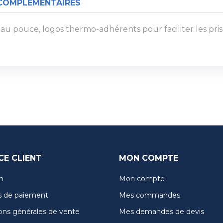
COMPLÉMENTAIRES
 pouce, logos thermo-adhérents pour faciliter les prise
CE CLIENT
MON COMPTE
n
Mon compte
 de paiement
Mes commandes
ons générales de vente
Mes demandes de devis