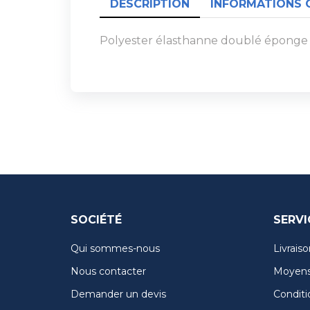
DESCRIPTION
INFORMATIONS 
Polyester élasthanne doublé éponge au
SOCIÉTÉ
SERVI
Qui sommes-nous
Livraiso
Nous contacter
Moyens
Demander un devis
Conditi