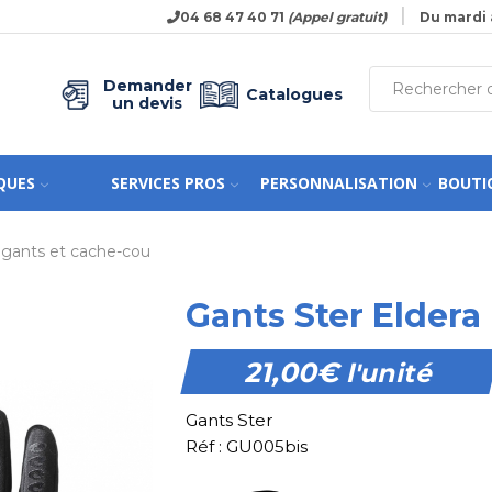
04 68 47 40 71
(Appel gratuit)
Du mardi 
Demander
Catalogues
un devis
QUES
SERVICES PROS
PERSONNALISATION
BOUTI
 gants et cache-cou
Gants Ster Eldera
21,00
€
l'unité
Gants Ster
Réf : GU005bis