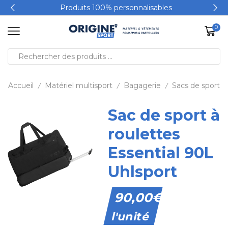
Produits 100% personnalisables
0
Accueil
Matériel multisport
Bagagerie
Sacs de sport
/
/
/
Sac de sport à
roulettes
Essential 90L
Uhlsport
90,00
€
l'unité