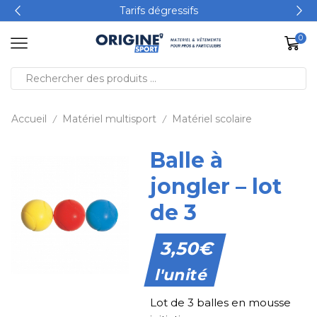
Tarifs dégressifs
0
Accueil
Matériel multisport
Matériel scolaire
/
/
Balle à
jongler – lot
de 3
3,50
€
l'unité
Lot de 3 balles en mousse