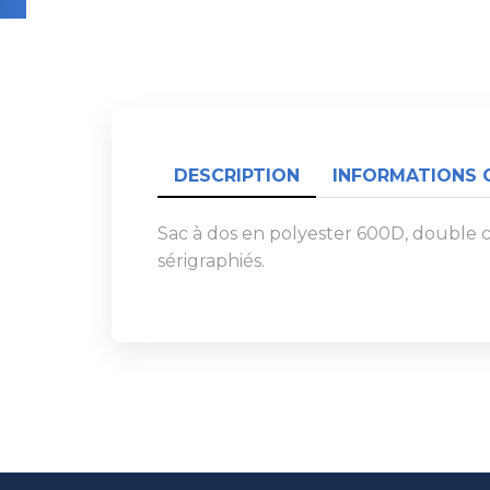
DESCRIPTION
INFORMATIONS 
Sac à dos en polyester 600D, double c
sérigraphiés.