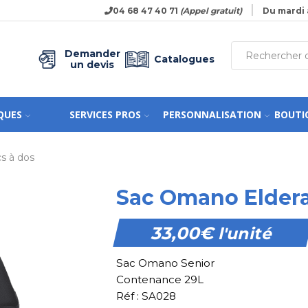
04 68 47 40 71
(Appel gratuit)
Du mardi 
Demander
Catalogues
un devis
QUES
SERVICES PROS
PERSONNALISATION
BOUTI
s à dos
Sac Omano Eldera
33,00
€
l'unité
Sac Omano Senior
Contenance 29L
Réf : SA028