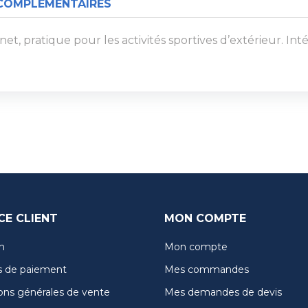
COMPLÉMENTAIRES
, pratique pour les activités sportives d’extérieur. Inté
CE CLIENT
MON COMPTE
n
Mon compte
 de paiement
Mes commandes
ons générales de vente
Mes demandes de devis