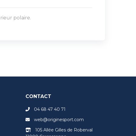
rieur polaire.
CONTACT
04 68 47 40 71
web@originesport.com
105 Allée Gilles de Roberval