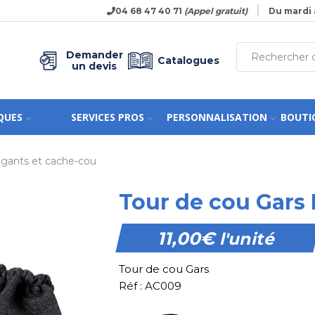
04 68 47 40 71
(Appel gratuit)
Du mardi 
Demander
Catalogues
un devis
QUES
SERVICES PROS
PERSONNALISATION
BOUTI
 gants et cache-cou
Tour de cou Gars 
11,00
€
l'unité
Tour de cou Gars
Réf : AC009