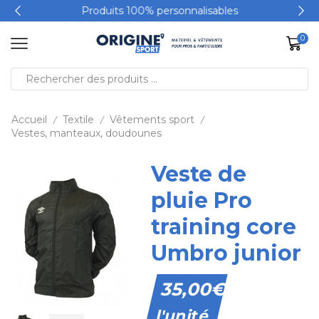
Produits 100% personnalisables
0
Accueil
Textile
Vêtements sport
/
/
/
Vestes, manteaux, doudounes
Veste de
pluie Pro
training core
Umbro junior
35,00
€
l'unité