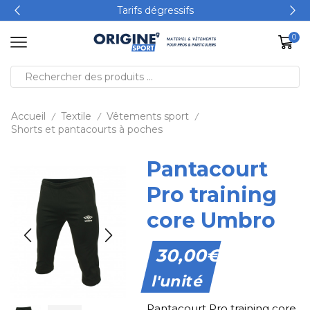
Tarifs dégressifs
0
Accueil
Textile
Vêtements sport
/
/
/
Shorts et pantacourts à poches
Pantacourt
Pro training
core Umbro
30,00
€
l'unité
Pantacourt Pro training core