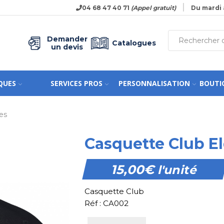
04 68 47 40 71
(Appel gratuit)
Du mardi 
Demander
Catalogues
un devis
QUES
SERVICES PROS
PERSONNALISATION
BOUTI
es
Casquette Club E
15,00
€
l'unité
Casquette Club
Réf : CA002